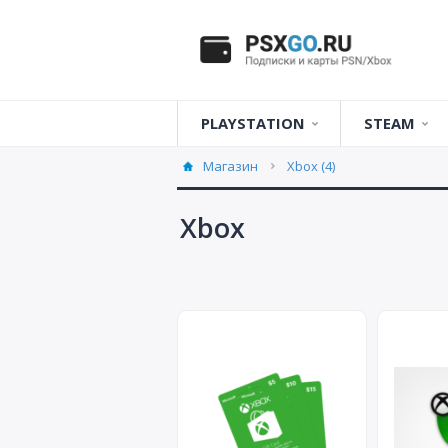
PLAYSTATION
STEAM
Карты оплаты
United Kingd
Карты опла
Магазин
Xbox (4)
Playstation Plus
United States
Xbox