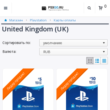
0
Магазин
Playstation
Карты оплаты
United Kingdom (UK) (8)
United Kingdom (UK)
Сортировать по:
Валюта:
Лидер продаж!
Лидер продаж!