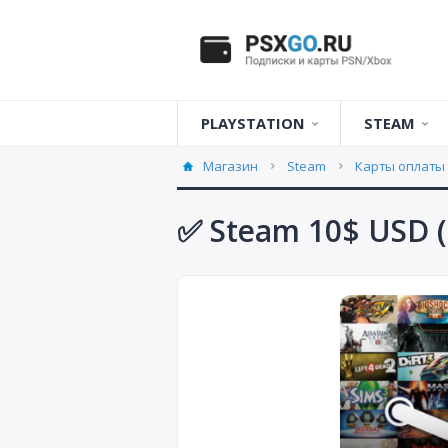
PLAYSTATION
STEAM
Карты оплаты
United Kingd
Карты опла
Магазин
Steam
Карты оплаты
Playstation Plus
United States
✅ Steam 10$ USD 