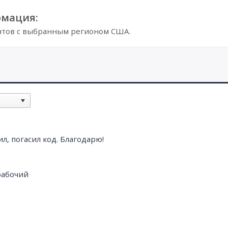
мация:
нтов с выбранным регионом США.
л, погасил код. Благодарю!
рабочий