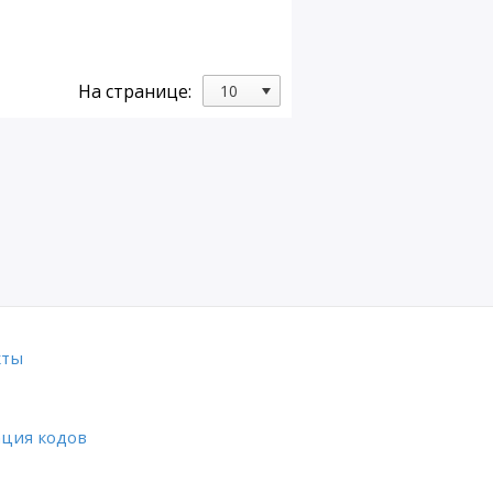
На странице:
кты
ация кодов