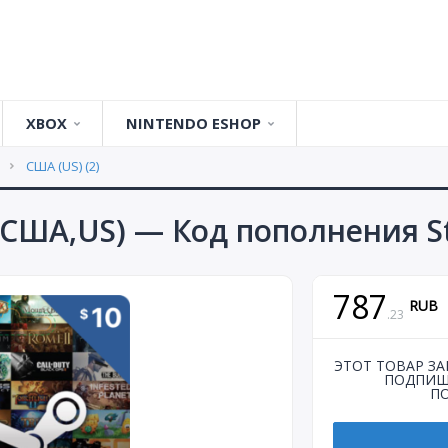
XBOX
NINTENDO ESHOP
om (UK)
ты
США (US)
Карты Оплаты
США (US)
Подарочные карты
США (US)
США (US) (2)
 (US)
Game Pass Ultimate
(США,US) — Код пополнения S
787
RUB
.
23
ЭТОТ ТОВАР ЗА
ПОДПИШ
ПО